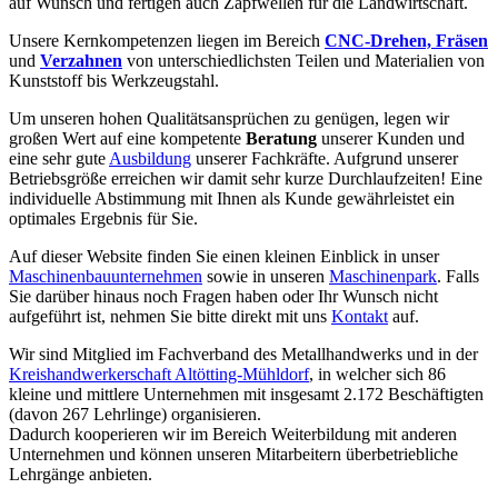
auf Wunsch und fertigen auch Zapfwellen für die Landwirtschaft.
Unsere Kernkompetenzen liegen im Bereich
CNC-Drehen, Fräsen
und
Verzahnen
von unterschiedlichsten Teilen und Materialien von
Kunststoff bis Werkzeugstahl.
Um unseren hohen Qualitätsansprüchen zu genügen, legen wir
großen Wert auf eine kompetente
Beratung
unserer Kunden und
eine sehr gute
Ausbildung
unserer Fachkräfte. Aufgrund unserer
Betriebsgröße erreichen wir damit sehr kurze Durchlaufzeiten! Eine
individuelle Abstimmung mit Ihnen als Kunde gewährleistet ein
optimales Ergebnis für Sie.
Auf dieser Website finden Sie einen kleinen Einblick in unser
Maschinenbauunternehmen
sowie in unseren
Maschinenpark
. Falls
Sie darüber hinaus noch Fragen haben oder Ihr Wunsch nicht
aufgeführt ist, nehmen Sie bitte direkt mit uns
Kontakt
auf.
Wir sind Mitglied im Fachverband des Metallhandwerks und in der
Kreishandwerkerschaft Altötting-Mühldorf
, in welcher sich 86
kleine und mittlere Unternehmen mit insgesamt 2.172 Beschäftigten
(davon 267 Lehrlinge) organisieren.
Dadurch kooperieren wir im Bereich Weiterbildung mit anderen
Unternehmen und können unseren Mitarbeitern überbetriebliche
Lehrgänge anbieten.